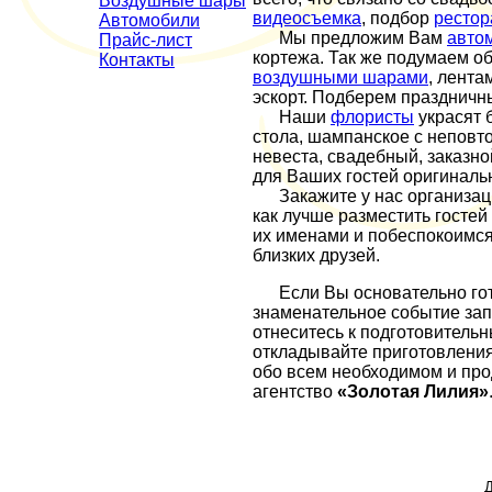
Воздушные шары
видеосъемка
, подбор
рестор
Автомобили
Мы предложим Вам
авто
Прайс-лист
кортежа. Так же подумаем 
Контакты
воздушными шарами
, лента
эскорт. Подберем праздничн
Наши
флористы
украсят 
стола, шампанское с неповт
невеста, свадебный, заказно
для Ваших гостей оригиналь
Закажите у нас организаци
как лучше разместить гостей
их именами и побеспокоимся
близких друзей.
Если Вы основательно готов
знаменательное событие зап
отнеситесь к подготовитель
откладывайте приготовления
обо всем необходимом и про
агентство
«Золотая Лилия»
Д